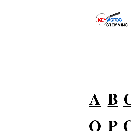
Grandes Marcas Confían en
Conéctese con su audienc
A
B
O
P