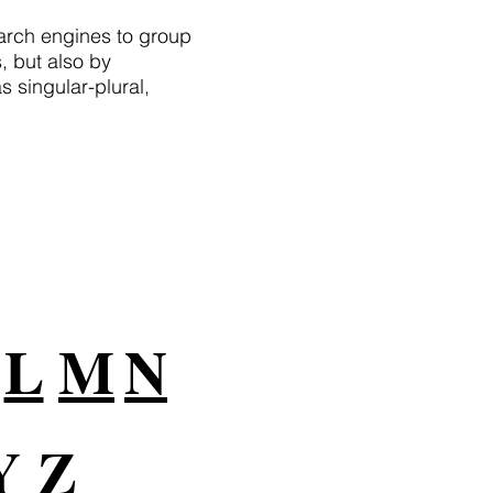
arch engines to group
, but also by
 singular-plural,
L
M
N
Y
Z