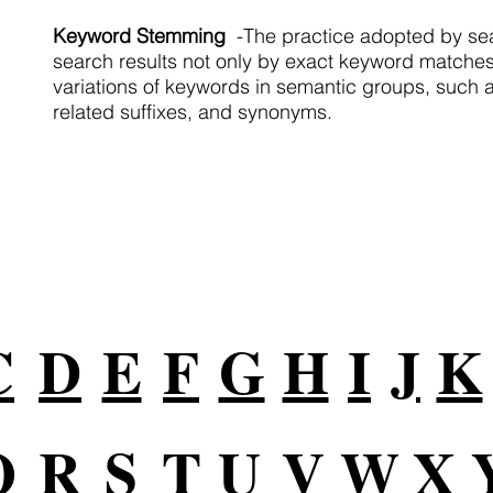
Keyword Stemming
-The practice adopted by se
search results not only by exact keyword matches
variations of keywords in semantic groups, such as
related suffixes, and synonyms.
 Nuestros Servicios
ia en todas partes en línea
C
D
E
F
G
H
I
J
K
Q
R
S
T
U
V
W
X