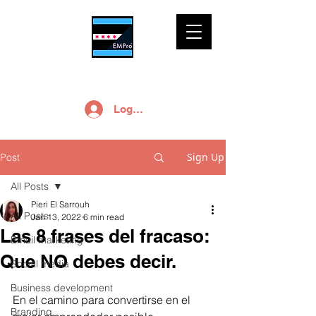
Log In
Sign Up
Post
All Posts
Pieri El Sarrouh
All Posts
Jan 13, 2022
6 min read
Las 8 frases del fracaso:
Email marketing
Que NO debes decir.
Social media
Business development
En el camino para convertirse en el 
Branding