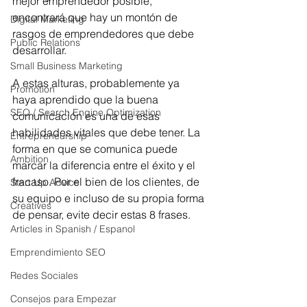
mejor emprendedor posible, 
encontrará que hay un montón de 
Digital Marketing
rasgos de emprendedores que debe 
Public Relations
desarrollar. 
Small Business Marketing
A estas alturas, probablemente ya 
Promotion
haya aprendido que la buena 
SEO / Search Engine Optimization
comunicación es una de esas 
habilidades vitales que debe tener. La 
Entrepreneurship
forma en que se comunica puede 
Ambition
marcar la diferencia entre el éxito y el 
fracaso. Por el bien de los clientes, de 
Start Up Advice
su equipo e incluso de su propia forma 
Creatives
de pensar, evite decir estas 8 frases. 
Articles in Spanish / Espanol
Emprendimiento SEO
Redes Sociales
Consejos para Empezar