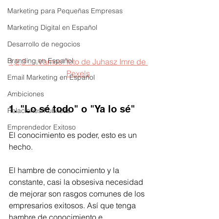
Marketing para Pequeñas Empresas
Marketing Digital en Español
Desarrollo de negocios
Branding en Español
1,2,3 ... ¡Vamos! foto de Juhasz Imre de 
Pexels
Email Marketing en Español
Ambiciones
1. "Lo sé todo" o "Ya lo sé"
Relaciones Publicas
Emprendedor Exitoso
El conocimiento es poder, esto es un 
hecho. 
El hambre de conocimiento y la 
constante, casi la obsesiva necesidad 
de mejorar son rasgos comunes de los 
empresarios exitosos. Así que tenga 
hambre de conocimiento e 